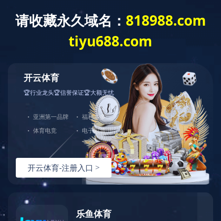
En
产品总汇
产品列表
首页
·
产品总汇
·
九游网页版·官方版在线入口
16A 250V六位单(双)控开关