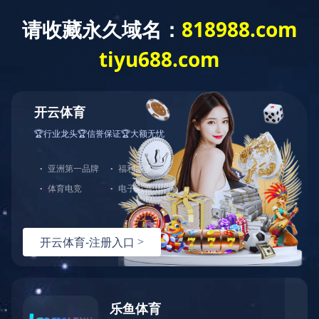
En
产品总汇
产品列表
首页
·
产品总汇
·
F8象牙白系列
调速(光)开关