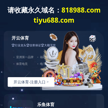
En
产品总汇
产品列表
首页
·
产品总汇
·
F8象牙白系列
消防应急开关