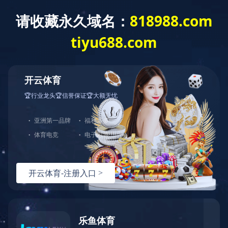
En
产品总汇
产品列表
首页
·
产品总汇
·
F8象牙白系列
触摸声光延时开关四线(二线)带消防应急