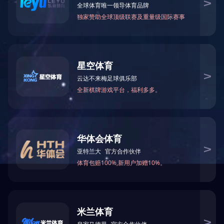
持续创新/品质取胜,
全国保障性安居工程推荐供应商
0577-56576111
华体会在线
|
开云网页版
|
风云体育·（中国）官方网站
|
米兰体育网页官
网
|
华体会·官方版网站登录入口
|
leyu·乐鱼（中国）体育官方网站
|
九
游官方网站
|
开云综合app官方官网
|
开云官方网页版
|