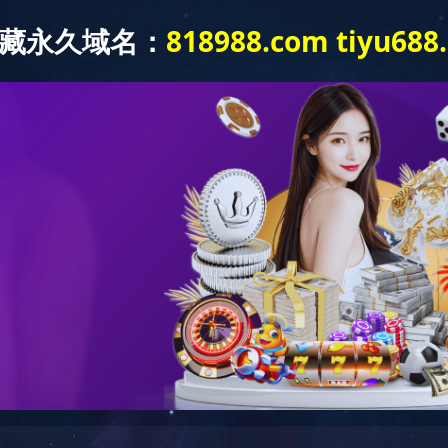
首页
品牌介绍
产品总汇
新闻资讯
招商加盟