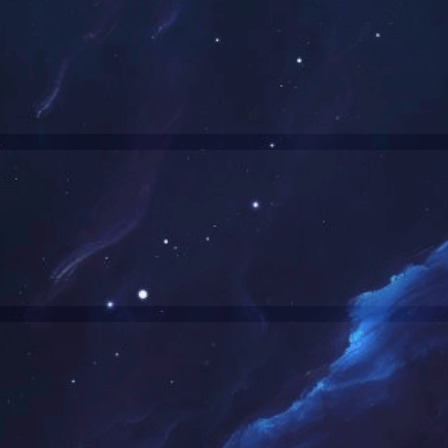
品牌介绍
产品总汇
新闻资讯
公司简介
F’86系列
企业资讯
品牌历史
L’86系列
行业新闻