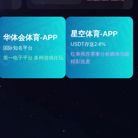
九游(中国)
游官方网站
|
开云综合app官方官网
|
开云官方网页版
|