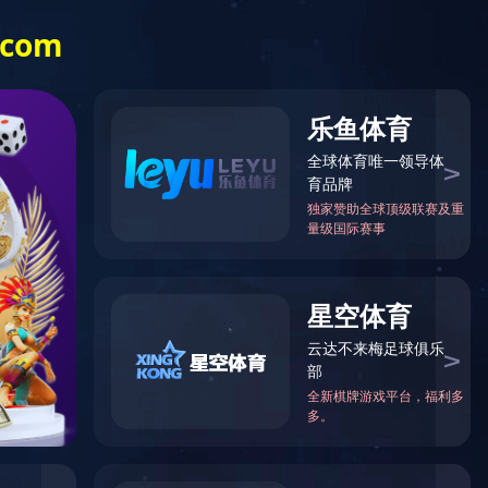
En
工程案例
九游(中国)
搜索
MENU